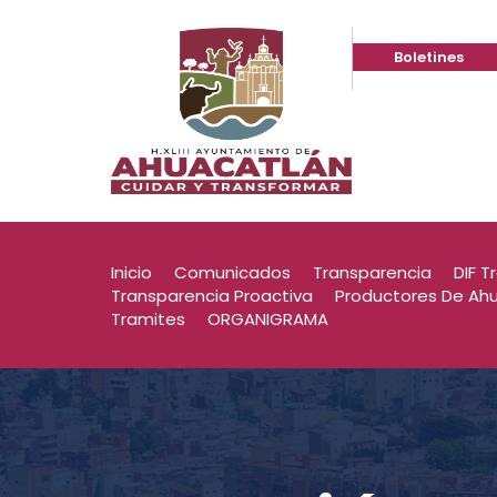
Boletines
I 2025
Convoca
I 2025
Convoca
Inicio
Comunicados
Transparencia
DIF T
Transparencia Proactiva
Productores De Ah
Tramites
ORGANIGRAMA