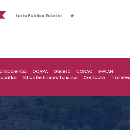
toria Publica Estatal
toria Publica Estatal
ransparencia
OOAPA
Gaceta
CONAC
IMPLAN
uacatlán
Sitios De Interés Turístico
Contacto
Tramite