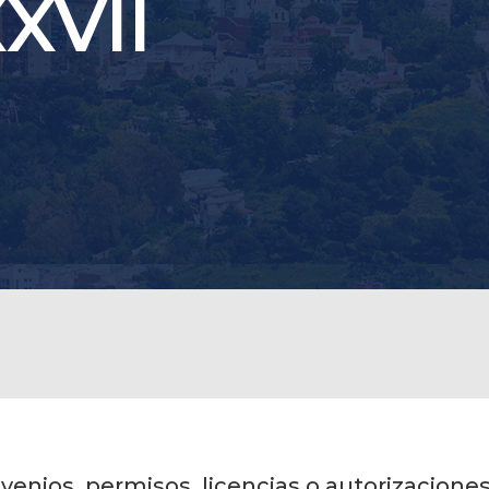
XXVII
venios, permisos, licencias o autorizacione