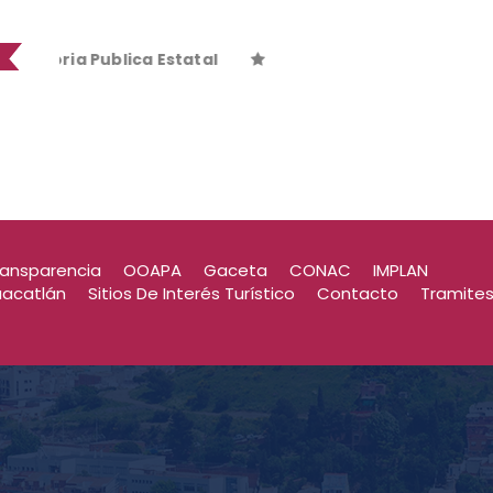
ria Publica Estatal
ria Publica Estatal
ransparencia
OOAPA
Gaceta
CONAC
IMPLAN
uacatlán
Sitios De Interés Turístico
Contacto
Tramite