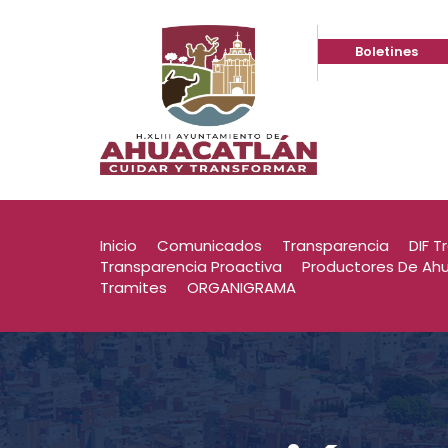
Boletines
2025
Convocat
2025
Convocat
Inicio
Comunicados
Transparencia
DIF T
Transparencia Proactiva
Productores De Ah
Tramites
ORGANIGRAMA