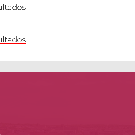
ultados
ultados