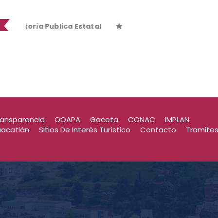
oria Publica Estatal
oria Publica Estatal
ransparencia
OOAPA
Gaceta
CONAC
IMPLAN
uacatlán
Sitios De Interés Turístico
Contacto
Tramite