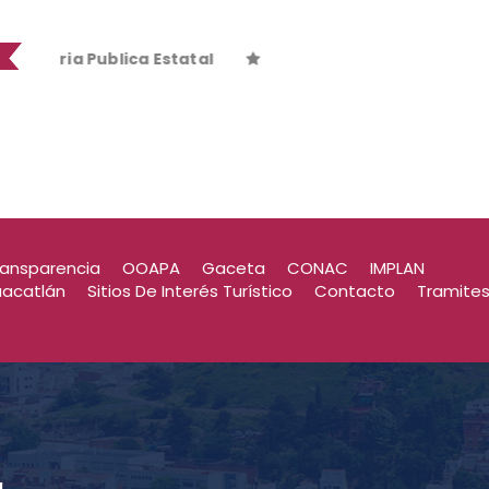
ia Publica Estatal
ia Publica Estatal
ransparencia
OOAPA
Gaceta
CONAC
IMPLAN
uacatlán
Sitios De Interés Turístico
Contacto
Tramite