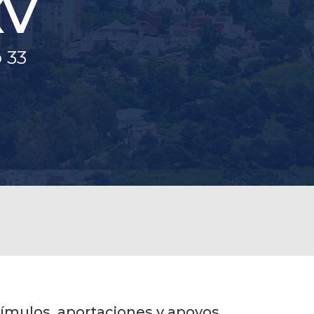
XV
 33
tímulos, aportaciones y apoyos