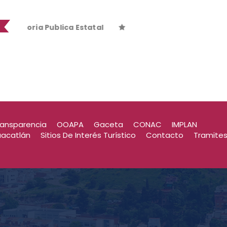
ria Publica Estatal
ria Publica Estatal
ransparencia
OOAPA
Gaceta
CONAC
IMPLAN
uacatlán
Sitios De Interés Turístico
Contacto
Tramite